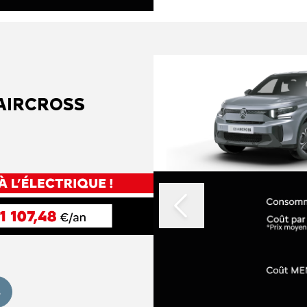
Slide 1 of 2
 AIRCROSS
s