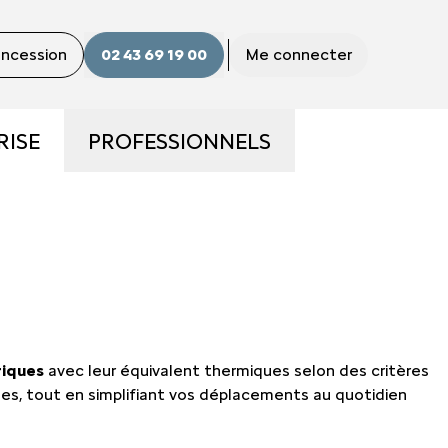
concession
02 43 69 19 00
Me connecter
RISE
PROFESSIONNELS
ME
LA GAMME PRO
S ?
UTILITAIRES D'OCCASION
E
NOS SERVICES AUX PRO
riques
avec leur équivalent thermiques selon des critères
CONTACTEZ UN CONSEILLER
es, tout en simplifiant vos déplacements au quotidien
"PRO"