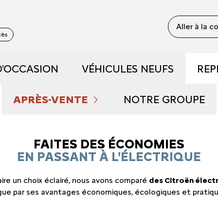
Aller à la 
cès
D'OCCASION
VÉHICULES NEUFS
REP
 RECONDITIONNÉS
DÉCOUVREZ NOTRE GAM
APRÈS-VENTE
NOTRE GROUPE
 DE DÉMONSTRATION
PRENDRE RENDEZ-VOUS
RÉSERVEZ UN ESSAI
QUI SOMMES NOU
FAITES DES ÉCONOMIES
EN PASSANT À L'ÉLECTRIQUE
FAIBLE KILOMÉTRAGE
NOS OFFRES DU MOMENT
DÉCOUVREZ L'ÉLECTRIQU
NOUS REJOINDRE
 faire un choix éclairé, nous avons comparé
des Citroën élect
S ET HYBRIDES
ENTRETIEN ET RÉPARATIONS
DÉCOUVREZ L'HYBRIDE
NOS ACTUALITÉS
gue par ses avantages économiques, écologiques et pratiqu