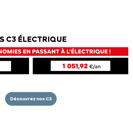
QUE
MY
MY
S C3 ÉLECTRIQUE
EMY
ÉDIATEUR
Découvrez nos C3