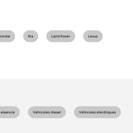
yundai
Kia
Land Rover
Lexus
 essence
Véhicules diesel
Véhicules électriques