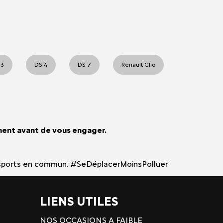
 3
DS 4
DS 7
Renault Clio
ment avant de vous engager.
 transports en commun. #SeDéplacerMoinsPolluer
LIENS UTILES
NOS OCCASIONS A FAIBLE