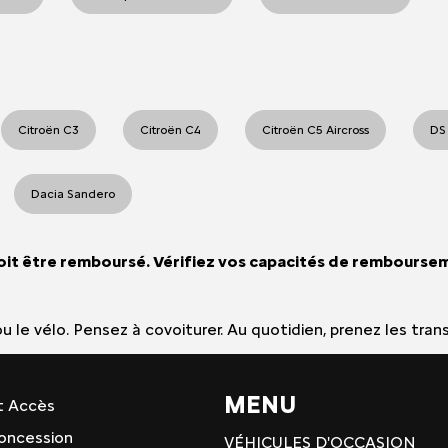
Citroën C3
Citroën C4
Citroën C5 Aircross
DS
Dacia Sandero
oit être remboursé. Vérifiez vos capacités de rembourse
e ou le vélo. Pensez à covoiturer. Au quotidien, prenez les
MENU
t Accès
 concession
VÉHICULES D'OCCASION