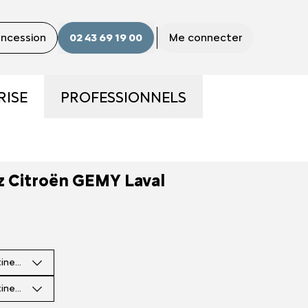
concession
02 43 69 19 00
Me connecter
RISE
PROFESSIONNELS
ME
LA GAMME PRO
ez Citroën GEMY Laval
S ?
UTILITAIRES D'OCCASION
E
NOS SERVICES AUX PRO
tinence
CONTACTEZ UN CONSEILLER
"PRO"
tinence