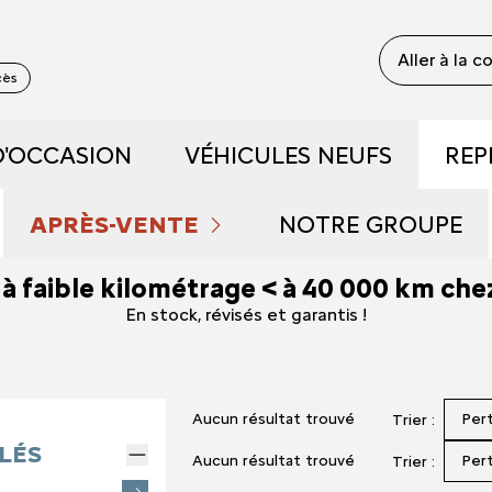
Aller à la 
cès
D'OCCASION
VÉHICULES NEUFS
REP
 RECONDITIONNÉS
DÉCOUVREZ NOTRE GAM
APRÈS-VENTE
NOTRE GROUPE
 à faible kilométrage < à 40 000 km ch
 DE DÉMONSTRATION
PRENDRE RENDEZ-VOUS
RÉSERVEZ UN ESSAI
QUI SOMMES NOU
En stock, révisés et garantis !
FAIBLE KILOMÉTRAGE
NOS OFFRES DU MOMENT
DÉCOUVREZ L'ÉLECTRIQU
NOUS REJOINDRE
Aucun résultat trouvé
Per
Trier :
S ET HYBRIDES
ENTRETIEN ET RÉPARATIONS
DÉCOUVREZ L'HYBRIDE
NOS ACTUALITÉS
LÉS
Aucun résultat trouvé
Per
Trier :