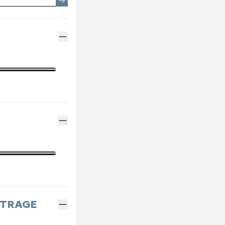
EMENTS SPOTICAR
ENTRETIEN VÉHICULE ÉLECTRIQUE
THERMIQUE VS ÉLECTRI
PARRAINAGE GE
ES
ENTRETIEN VÉHICULE HYBRIDE
ASSURANCES GE
MÉCANIQUE ET CARROSSERIE
FINANCEMENT G
CONTACTEZ UN M
INDEX ÉGALITÉ
ÉTRAGE