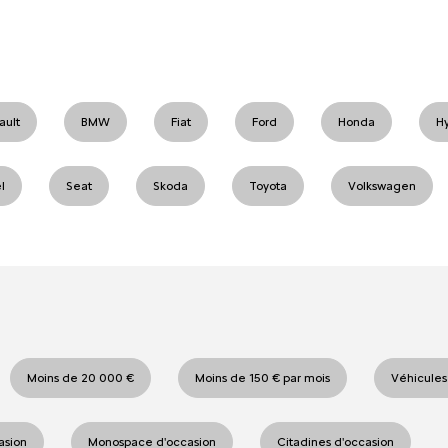
ault
BMW
Fiat
Ford
Honda
H
l
Seat
Skoda
Toyota
Volkswagen
Moins de 20 000 €
Moins de 150 € par mois
Véhicules
casion
Monospace d'occasion
Citadines d'occasion