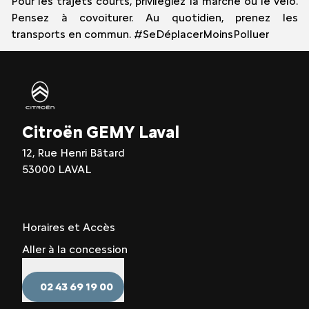
Pour les trajets courts, privilégiez la marche ou le vélo.
Pensez à covoiturer. Au quotidien, prenez les
transports en commun. #SeDéplacerMoinsPolluer
Citroën GEMY Laval
12, Rue Henri Bâtard
53000 LAVAL
Horaires et Accès
Aller à la concession
02 43 69 19 00