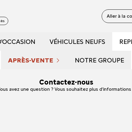
Aller à la 
cès
D'OCCASION
VÉHICULES NEUFS
REP
 RECONDITIONNÉS
DÉCOUVREZ NOTRE GAM
APRÈS-VENTE
NOTRE GROUPE
 DE DÉMONSTRATION
PRENDRE RENDEZ-VOUS
RÉSERVEZ UN ESSAI
QUI SOMMES NOU
Contactez-nous
ous avez une question ? Vous souhaitez plus d'informations
FAIBLE KILOMÉTRAGE
NOS OFFRES DU MOMENT
DÉCOUVREZ L'ÉLECTRIQU
NOUS REJOINDRE
S ET HYBRIDES
ENTRETIEN ET RÉPARATIONS
DÉCOUVREZ L'HYBRIDE
NOS ACTUALITÉS