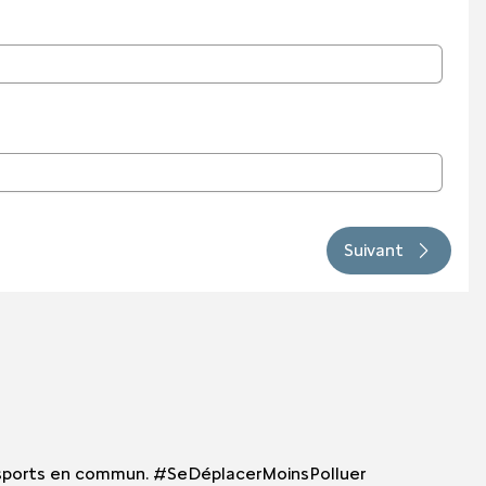
Suivant
 transports en commun. #SeDéplacerMoinsPolluer