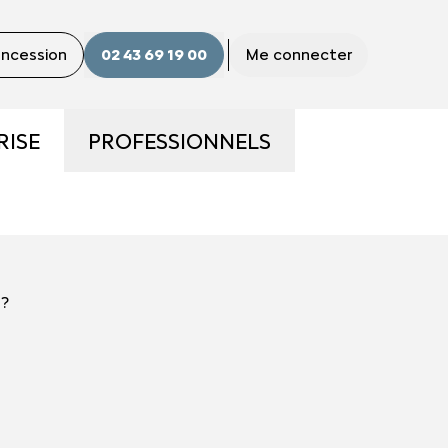
concession
02 43 69 19 00
Me connecter
RISE
PROFESSIONNELS
ME
LA GAMME PRO
S ?
UTILITAIRES D'OCCASION
 ?
E
NOS SERVICES AUX PRO
CONTACTEZ UN CONSEILLER
"PRO"