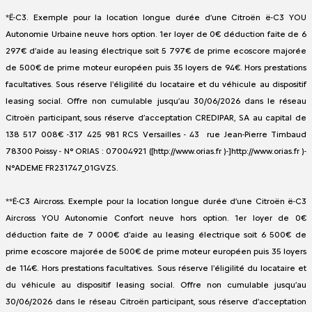
*Ë-C3. Exemple pour la location longue durée d’une Citroën ë-C3 YOU
Autonomie Urbaine neuve hors option. 1er loyer de 0€ déduction faite de 6
297€ d’aide au leasing électrique soit 5 797€ de prime ecoscore majorée
de 500€ de prime moteur européen puis 35 loyers de 94€. Hors prestations
facultatives. Sous réserve l'éligilité du locataire et du véhicule au dispositif
leasing social. Offre non cumulable jusqu’au 30/06/2026 dans le réseau
Citroën participant, sous réserve d’acceptation CREDIPAR, SA au capital de
138 517 008€ -317 425 981 RCS Versailles - 43 rue Jean-Pierre Timbaud
78300 Poissy - N° ORIAS : 07004921 ([http://www.orias.fr )-]http://www.orias.fr )-
N°ADEME FR231747_01GVZS.
**Ë-C3 Aircross. Exemple pour la location longue durée d’une Citroën ë-C3
Aircross YOU Autonomie Confort neuve hors option. 1er loyer de 0€
déduction faite de 7 000€ d’aide au leasing électrique soit 6 500€ de
prime ecoscore majorée de 500€ de prime moteur européen puis 35 loyers
de 114€. Hors prestations facultatives. Sous réserve l'éligilité du locataire et
du véhicule au dispositif leasing social. Offre non cumulable jusqu’au
30/06/2026 dans le réseau Citroën participant, sous réserve d’acceptation