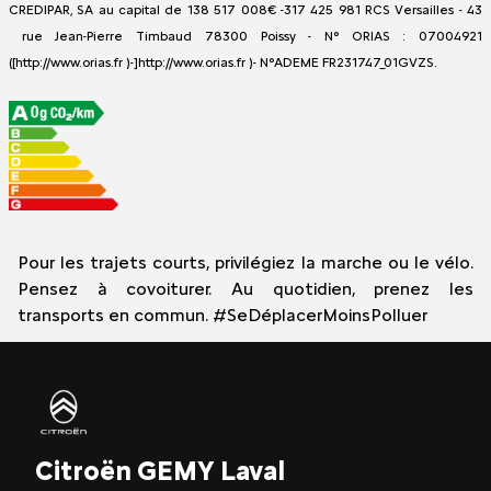
CREDIPAR, SA au capital de 138 517 008€ -317 425 981 RCS Versailles - 43
rue Jean-Pierre Timbaud 78300 Poissy - N° ORIAS : 07004921
([http://www.orias.fr )-]http://www.orias.fr )- N°ADEME FR231747_01GVZS.
Pour les trajets courts, privilégiez la marche ou le vélo.
Pensez à covoiturer. Au quotidien, prenez les
transports en commun. #SeDéplacerMoinsPolluer
Citroën GEMY Laval